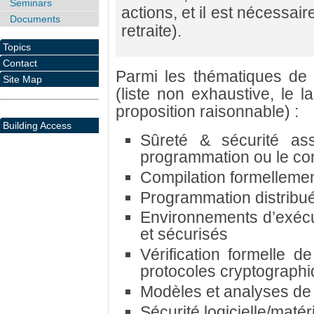
Seminars
actions, et il est nécessai
Documents
retraite).
Topics
Contact
Parmi les thématiques de 
Site Map
(liste non exhaustive, le l
proposition raisonnable) :
Building Access
Sûreté & sécurité as
programmation ou le co
Compilation formellemen
Programmation distribu
Environnements d’exécu
et sécurisés
Vérification formelle d
protocoles cryptograph
Modèles et analyses de 
Sécurité logicielle/matéri