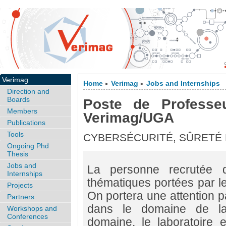
Verimag
Home
Verimag
Jobs and Internships
>
>
Direction and
Boards
Poste de Professeu
Members
Verimag/UGA
Publications
Tools
CYBERSÉCURITÉ, SÛRETÉ
Ongoing Phd
Thesis
Jobs and
La personne recrutée d
Internships
thématiques portées par le
Projects
On portera une attention p
Partners
dans le domaine de la
Workshops and
Conferences
domaine, le laboratoire e