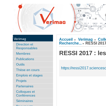
Verimag
Accueil
Verimag
Coll
>
>
Recherche...
RESSI 2017 
Direction et
>
Responsables
RESSI 2017 : le
Membres
Publications
Outils
https://ressi2017.sciencesc
Thèse en cours
Emplois et stages
Projets
Partenaires
Colloques et
Conférences
Séminaires