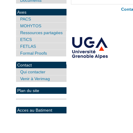
Documents
Conta
Axes
PACS
MOHYTOS
Ressources partagées
ETiCS
FETLAS
Formal Proofs
Contact
Qui contacter
Venir à Verimag
Plan du site
Acces au Batiment