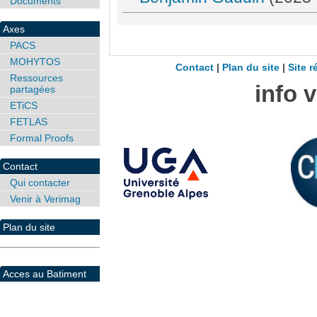
Documents
Axes
PACS
MOHYTOS
Contact
|
Plan du site
|
Site r
Ressources
info 
partagées
ETiCS
FETLAS
Formal Proofs
Contact
Qui contacter
Venir à Verimag
Plan du site
Acces au Batiment