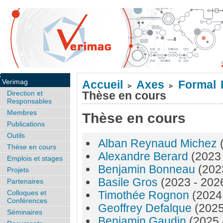
Verimag
Accueil
Axes
Formal 
>
>
Direction et
Thèse en cours
Responsables
Membres
Thèse en cours
Publications
Outils
Alban Reynaud Michez
Thèse en cours
Alexandre Berard
(2023
Emplois et stages
Benjamin Bonneau
(202
Projets
Basile Gros
(2023 - 202
Partenaires
Colloques et
Timothée Rognon
(2024
Conférences
Geoffrey Defalque
(2025
Séminaires
Benjamin Gaudin
(2025 