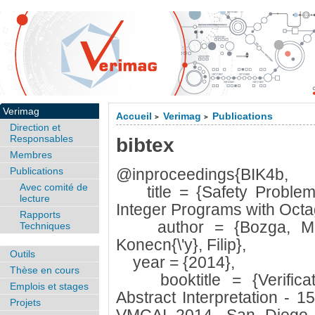
Verimag
Accueil
Verimag
Publications
>
>
Direction et
Responsables
bibtex
Membres
Publications
@inproceedings{BIK4b,
Avec comité de
title = {Safety Problems
lecture
Integer Programs with Octa
Rapports
author = {Bozga, Mari
Techniques
Konecn{\'y}, Filip},
Outils
year = {2014},
Thèse en cours
booktitle = {Verificat
Emplois et stages
Abstract Interpretation - 1
Projets