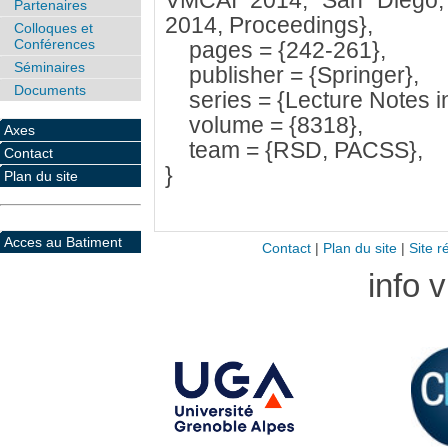
VMCAI 2014, San Diego,
Partenaires
2014, Proceedings},
Colloques et
Conférences
pages = {242-261},
Séminaires
publisher = {Springer},
Documents
series = {Lecture Notes i
volume = {8318},
Axes
team = {RSD, PACSS},
Contact
}
Plan du site
Acces au Batiment
Contact
|
Plan du site
|
Site r
info 