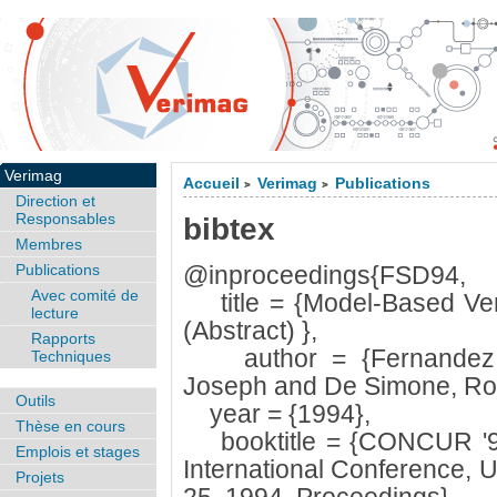
Verimag
Accueil
Verimag
Publications
>
>
Direction et
Responsables
bibtex
Membres
Publications
@inproceedings{FSD94,
Avec comité de
title = {Model-Based Veri
lecture
(Abstract) },
Rapports
author = {Fernandez, J
Techniques
Joseph and De Simone, Rob
Outils
year = {1994},
Thèse en cours
booktitle = {CONCUR '94
Emplois et stages
International Conference, 
Projets