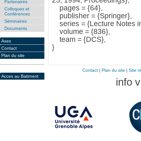
25, 1994, Proceedings},
Partenaires
pages = {64},
Colloques et
Conférences
publisher = {Springer},
Séminaires
series = {Lecture Notes i
Documents
volume = {836},
team = {DCS},
Axes
}
Contact
Plan du site
Contact
|
Plan du site
|
Site r
Acces au Batiment
info 